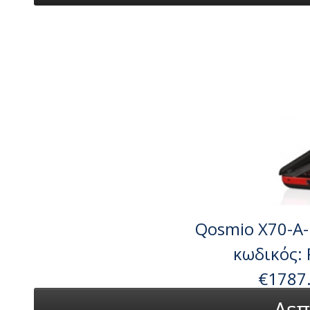
Qosmio X70-A-1
κωδικός:
€1787
Λεπ