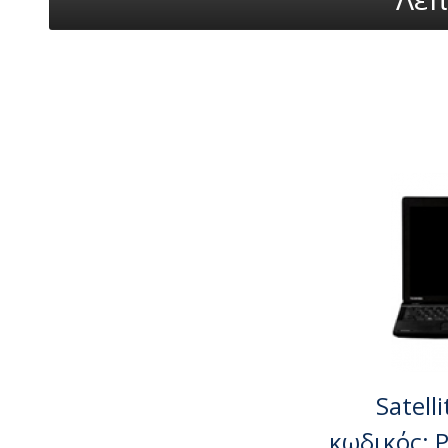
Satell
κωδικός: