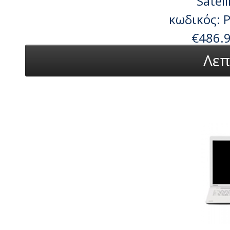
Satel
κωδικός:
€486.
Λεπ