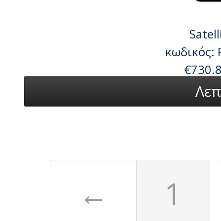
Satel
κωδικός:
€730.
Λεπ
←
1