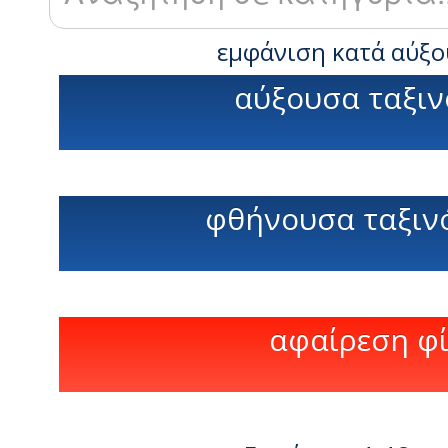
εμφάνιση κατά αύξο
αύξουσα ταξιν
φθήνουσα ταξιν
αφαίρεση φ