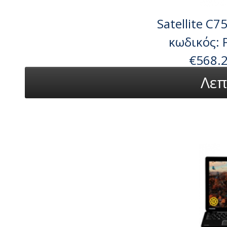
Satellite C7
κωδικός:
€568.
Λεπ