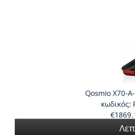
Qosmio X70-A-1
κωδικός:
€1869.
Λεπ