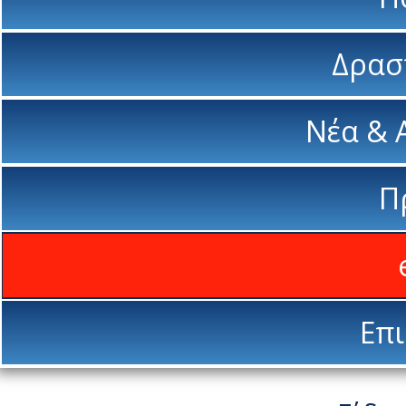
Δρασ
Νέα & 
Π
Επι