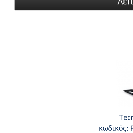
Λεπ
Tec
κωδικός: