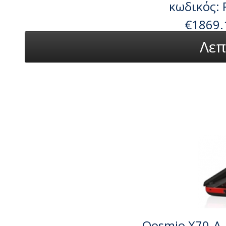
κωδικός:
€1869.
Λεπ
Qosmio X70-A-1