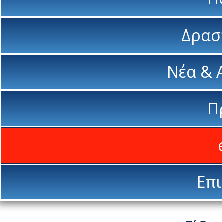
Δρασ
Νέα & 
Π
Επι