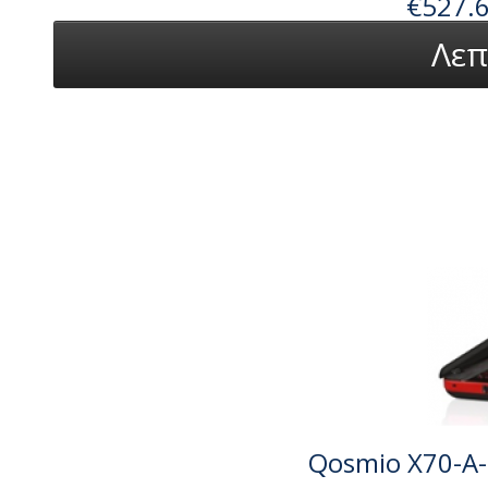
€527.
Λεπ
Qosmio X70-A-1