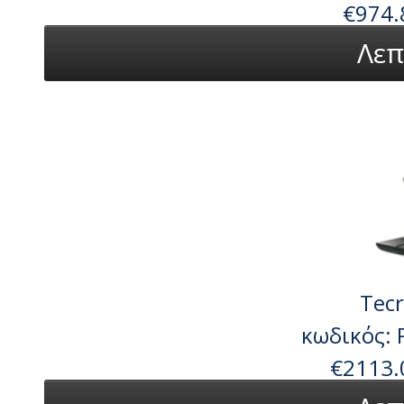
€974.
Λεπ
Tecr
κωδικός:
€2113.