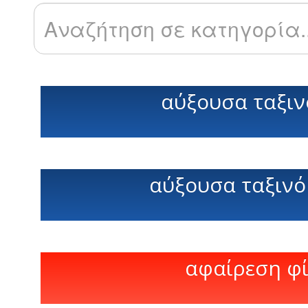
αύξουσα ταξιν
αύξουσα ταξινό
αφαίρεση φ