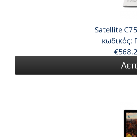
Satellite C7
κωδικός:
€568.
Λεπ