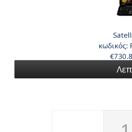
Satel
κωδικός:
€730.
Λεπ
←
1