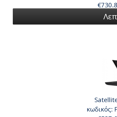
€730.
Λεπ
Satelli
κωδικός: