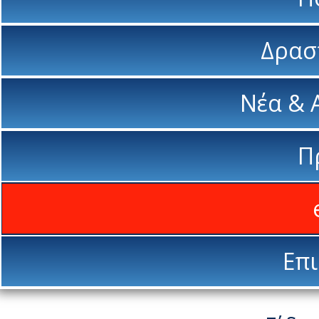
Δρασ
Νέα & 
Π
Επι