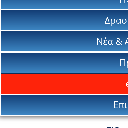
Δρασ
Νέα & 
Π
Επι