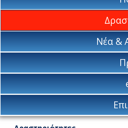
Δρασ
Νέα & 
Π
Επι