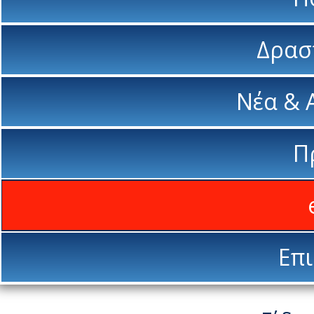
Δρασ
Νέα & 
Π
Επι